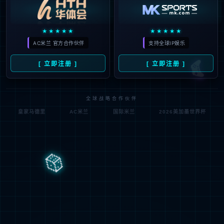
‹‹
1
››
最新文章
今日！尤文名帅首次为上港队补强立功！曾在
意甲联赛带队拿过冠军，差点就去了皇马却被
辟谣不可信
2026-08-07 15:30:44
曼联已正式接洽M费，球员渴望加盟并且周薪
合理！西汉姆要价升至8500万
2026-08-07 15:30:44
媒体人:詹姆斯选择走捷径夺冠那天起 已与历史
最佳无缘
2026-08-07 15:30:44
豪掷8700万敲定替身！复刻马内风格，新援能