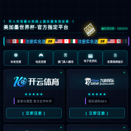
首页
>
2026年5月4日
2026年5月4日
接我回旋镖！大巴黎核心维蒂尼亚讽刺姆巴佩
不满之情溢于言表
在北京时间5月2日，西班牙媒体爆料称，大巴黎中场关键球员维蒂尼亚的一番话在法国足球界引起了剧烈反响。他公开表示，失去姆巴佩后，大巴黎体现出了更强的整体性，并且将姆巴佩曾说过的话巧妙地转化为反击，令人不禁想起那些昔日的对抗。显然，这两位曾共事于大巴黎的...
100场85球！姆巴佩却越踢越“独”？皇马真要
的不仅是进球
周五晚上，姆巴佩大概率会坐在前往客场的大巴上，望着窗外发呆。皇家贝蒂斯的球场就在前方，这将是他在皇马的第一百场比赛。一百场，说长不长，说短不短。可这日子口，等着他的不全是鲜花和掌声，反而有不少刺耳的噪音。这位曾经的“世一锋”候选人，在伯纳乌的显微镜下...
足坛一夜动态：国米夺意甲21冠，曼联双杀利
物浦，皇马宣战巴萨
本周末欧洲五大联赛战火重燃，这一个比赛日，AC米兰、曼联、利物浦、国际米兰和皇家马德里五大豪强轮番登场，迎来了新一轮联赛的考验，具体战报如下。萨索洛2-0AC米兰长时间稳居意甲第二的AC米兰，联赛下半程掉链子，让同城死敌国际米兰不断扩大领先优势，终结...