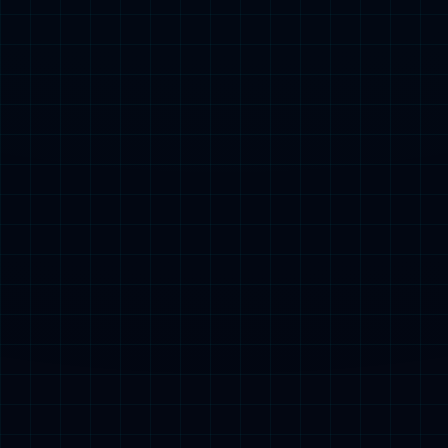
2026-08-07 15:30:42
巴萨全力强攻！“小蜘蛛”阿尔瓦雷斯铁心加
盟，西甲锋线大变局来袭
2026-08-07 15:30:42
热门文章
祝贺！樊振东又赢2场胜利，新年保持不败，德
甲联赛接连打崩对手
353
杰克逊23分德罗赞20分 爵士送国王14连败
282
恭喜穆帅！昔日旧降力挺，人格魅力太大，欧
冠逆袭，再夺一冠封神
276