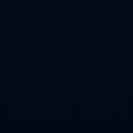
豪掷8700万敲定替身！复刻马内风格，新援能平稳接班萨拉赫吗？
难过呀，掘金约基奇在阿森纳欧冠决赛后，加油助威的喜悦化为乌有
韩足晚报（26.5.30）——战特立尼达和多巴哥，洪明甫期待胜利
（体育·图文互动）足球——欧冠决赛点燃布达佩斯“足球热”