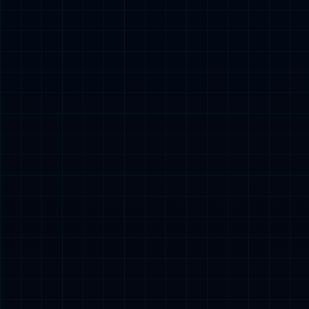
打脸曼联！红魔谈妥的 3500 万王牌，如今要被阿尔特塔抢走
迪巴拉续约在即，罗马建队百年，他是球队的灵魂担当
对手无缘欧冠！国米迎王朝最佳时机：引援再无对手，更有额外惊喜
5月24日 今日23场竞彩足球赛事结果前瞻！
最新文章
今日！尤文名帅首次为上港队补强立功！曾在
意甲联赛带队拿过冠军，差点就去了皇马却被
辟谣不可信
2026-08-07 15:30:44