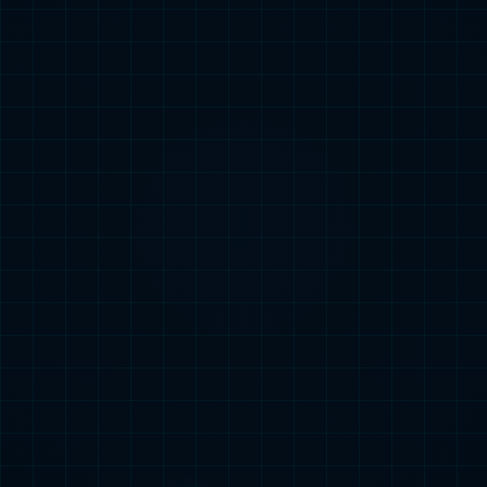
略执行力的试金石。
第四部分：未竟之功：瓜迪奥拉口中“那一点点”的玄机
瓜迪奥拉在发布会上说“我不会告诉你，但我知道”，这句话既神
秘又耐人寻味。究竟缺少的“那一点点”是什么？从球队表现可以
梳理出几个可能的方向：
一是关键比赛的心理承受力。顶级赛事中的细微失误往往决定结
果，曼城需要在压力下更冷静地做出选择；二是阵容深度与轮换
节奏。连续比赛测试了替补球员的质量与教练的用人哲学；三是
战术执行的稳定性。瓜帅的体系复杂，要求球员在攻防转换中保
持高度纪律性，而当前阶段的失误多出现在细节执行上。
这些差距并非无法修补，但需要时间、训练以及一种长期把控节
奏的耐心。瓜迪奥拉所说的“意识到”与“需要时间”，正是指向这种
渐进式的改良过程。
结论：蓝月王朝，能否在逆境中重塑辉煌？
总结来看，瓜迪奥拉的乐观并非一厢情愿。他看到的是结构性优
点和可操作的弱点：曼城的基石仍在，问题更多是“量变到质变”