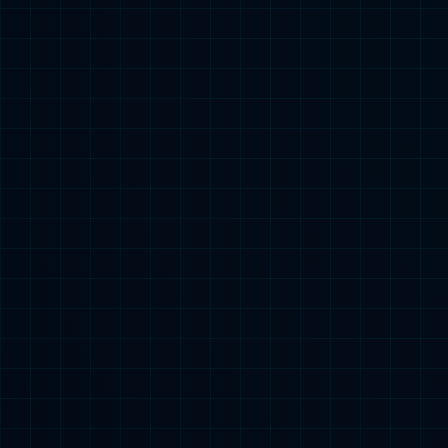
曼联崩盘，卡里克赛后强硬回怼记者：就是我们
在圣詹姆斯公园球场，曼联经历了一场令人失望的比赛，他们
以1-2告负，奥苏拉打入了决定胜负的绝杀进球。作为临时主帅
来的首场失利，比赛结束后他情绪激动，表现出极度不满。本场比
2026-03-06 08:30:33