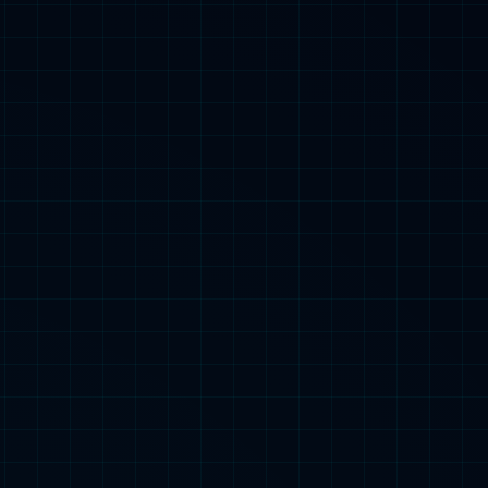
86
目标！4000万铁腰重伤复出，红魔绝不放弃
卡塞米罗确定离队、乌加特被摆上货架，芒特长期伤停、B费与
人手告急、结构急需重组。在这样的关键节点，夏窗引援已经不
争力的生死抉择，俱乐部必须找到即战力强、性价比高的核心人