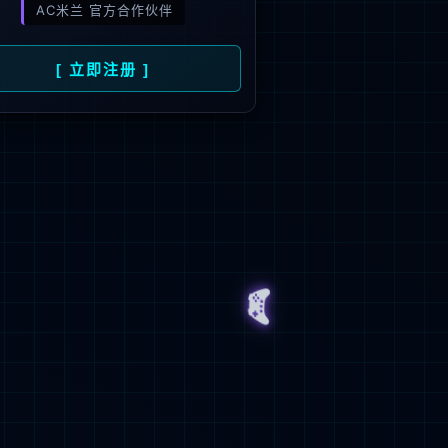
91
仁慕尼黑4-1轻取门兴格拉德巴赫，豪取5连胜
轮焦点战在慕尼黑打响，拜仁慕尼黑面对门兴格拉德巴赫，南大王
比1的比分不仅反映了场面上的绝对压制，更将拜仁在积分榜上
4分。在三月上旬便让联赛悬念彻底消失，这或许是拜仁...
德甲