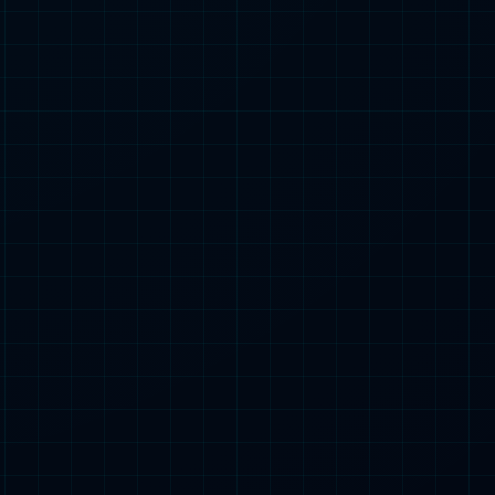
89
进球！国米被5713万黑马羞辱，战犯失误葬送欧冠梦
被身价不足零头的北欧黑马博德闪耀彻底击沉。总比分2比5，卫冕
创下孔蒂时代以来欧冠最差战绩。控球率70%对30%，射门数3
息的进攻瘫痪。预期进球仅2.15比1.74...
欧冠