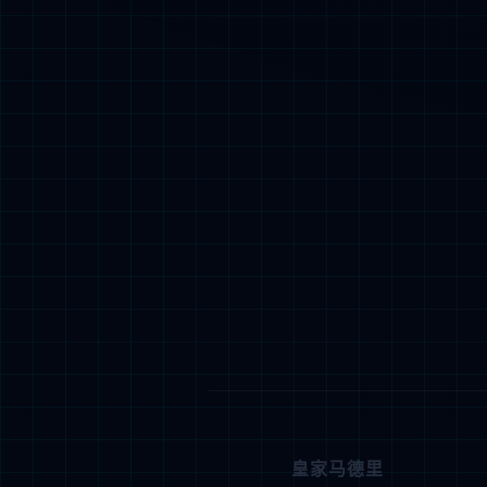
曼城2-2森林复盘，哈兰德低迷和争议判罚，蓝
2025-26赛季英超第29轮阿森纳一球小胜了布莱顿，运气的
超争冠悬念的曼城坐镇主场两度领先，却两度被为保级而战的诺
言和留下了遗憾，此役可能让球队最终失冠。值得一提的是这场意
2026-03-05 16:30:17
‹‹
关于我们
COPYRIGHT© 2022-2027 九游娱乐电竞平台 - 提供九游电