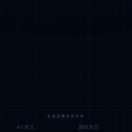
88
月亮一项数据致命
西甲联赛：皇马不敌赫
确是眷顾榜首队，但是志在保持英
西甲联赛：皇马不敌赫塔菲的
丁汉森林逼平，最终以2-2握手
皇马就不会踢了，姆巴佩破坏
外的平局，不仅终...
赛冠军最后妥妥是巴萨的，很
马短...
英超
2026-03-05 08:30:07
‹
27
28
29
30
31
32
33
34
35
36
›
竞实时比分数据 版权所有
XML地图
POWERED BY
Z-BLOG
. THEME BY
MUZ