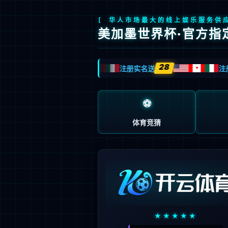
首页
nba