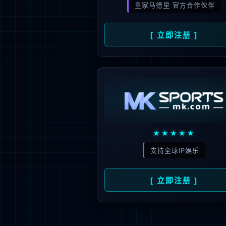
月月有联赛！佛山小西甲让足球成校园日常
content="https://q2.itc.cn/q_70/images03/20260307/fd894c
peg"/˃ 春日的三水，足球热潮已提前涌动。3月7日，记者获悉
2026-03-07 16:31:00